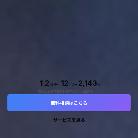
1.2
12
2,143
億円+
万人+
%
累計広告運用額
累計集客人数
最高ROI
無料相談はこちら
サービスを見る